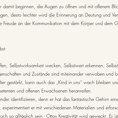
ir damit beginnen, die Augen zu öffnen und mit offenem Blic
n, desto leichter wird die Erinnerung an Deutung und Verst
Die Freude an der Kommunikation mit dem Körper und dem Ge
st

fen, Selbstwirksamkeit wecken, Selbstwert erkennen, Selbstv
genschaften und Zustände sind miteinander verwoben und be
ter gestärkt, kann auch das „Kind in uns“ wach bleiben un
tenten und offenen Erwachsenen heranreifen.

nder identifizieren, denn er hat das fantastische Gehirn ein
experimentiert er mit verschiedenen Materialien und erforscht 
ch so alltäglich sein - Ottos Kreativität wird geweckt. Er is