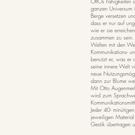
OttOs Fähigkeiten s
ganzen Universum i
Berge versetzen und
dass er nur auf un
wie er sie erreiche
zusammen zu sein. E
Welten mit den Wel
Kommunikations- un
benutzt er, was er
seine innere Welt v
neue Nutzungsmögli
dann zur Blume wer
Mit Otto Augenmerk
wird zum Sprachwe
Kommunikationsmitt
Jeder 40- minütige
jeweiligen Materia
Gestik übertragen 