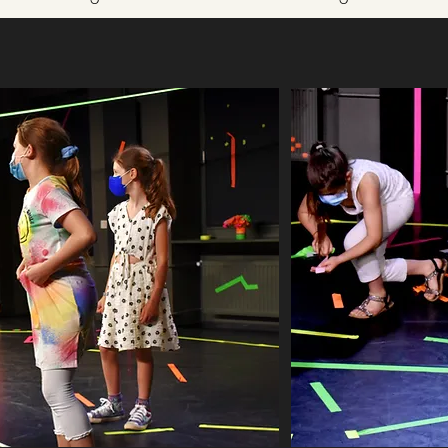
g er ist und dass er mit seinen Ideen und Handlungen etwas
h selbst hinauswachsen und gibt ihm die Fähigkeit, mit jedem 
ere Kind wach zu halten

stler. Das Problem ist, ein Künstler zu bleiben, wenn du erwa
chen Materialien und Objekten zu erkennen, umzudeuten und
to als einzigartiges Lebewesen im ganzen Universum, nicht-k
nzuwenden. Nur über die Umdeutung kommt er als besondere
kann sich mit ihnen austauschen und so im Leben weiterko
tivität, je länger sie in der Schule sind (gut geführte Reform-
). Unter anderem diese Erkenntnis arbeitet die Film-Dokume