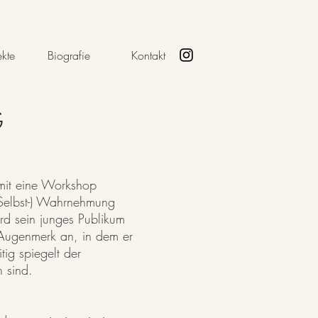
ekte
Biografie
Kontakt
G
mit eine Workshop
(Selbst-) Wahrnehmung
rd sein junges Publikum
O Augenmerk an, in dem er
tig spiegelt der
n sind.