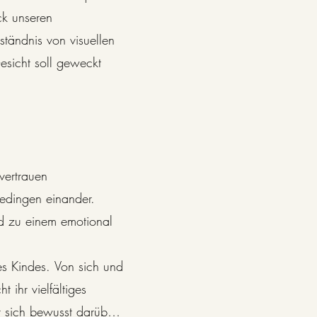
k unseren 
ändnis von visuellen 
sicht soll geweckt 
ertrauen 
dingen einander. 
d zu einem emotional 
es Kindes. Von sich und 
ihr vielfältiges 
t sich bewusst darüber, 