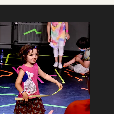
 bewirken kann. All 
in Kontakt zu treten 
chsen bist.“ (Pablo 
 anders als üblich zu 
onforme 
 Persönlichkeit in 
mmen.

 und Freie Schulen sind 
ntation von Erwin 