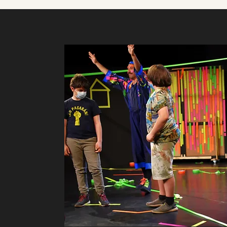
wer und wie einzigarti
dies lässt ihn über sic
und zu kommunizieren.

Die Kompetenz, das inn
„Jedes Kind ist ein Kün
Picasso)

Das Potenzial in einfa
nutzen bedeutet für Ot
Überlebensstrategien a
Kontakt mit Menschen, 
Kinder verlieren an Krea
als Ausnahme zu nennen