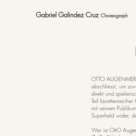
Gabriel Galindez Cruz
Choreograp
h
OTTO AUGENMERK is
abschliesst, um zuv
direkt und spieleri
Teil facettenreiche
mit seinem Publikum
Superheld wider, d
Wer ist OttO Auge