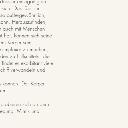
dass er einzigartig im
sich. Das lässt ihn
e so außergewöhnlich,
kann. Herauszufinden,
 er auch mit Menschen
nt hat, können sich seine
em Körper sein
 komplexer zu machen,
en zu Hilfsmitteln, die
indet er exorbitant viele
chiff verwandeln und
n können. Der Körper
ken
r probieren sich an dem
ewegung, Mimik und