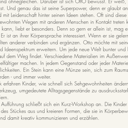
ind ohnegleichen. Darüber ist sich OttO bewusst. Er weiß, 
st. Und genau das ist seine Superpower, denn er glaubt an 
 mit Leidenschaft hinter seinen Ideen stehen. Oft sind dies
gewohnten Wegen mit anderen Menschen in Kontakt treten 
n kann, liebt er besonders. Denn so gern er allein ist, mag
r ist an ihrer Körpersprache interessiert. Wenn er sie geler
ten anderer verbinden und ergänzen. Otto möchte mit sein
d Ideenspektrum erweitern. Um jede neue Welt bunter und
 auf dem Weg findet. Verschiedene Materialien im Außenwerd
ielfältiger machen. In jedem Gegenstand oder jeder Materie f
chkeiten. Ein Stein kann eine Münze sein, sich zum Raums
den - und immer weiter.
 erfahren Kinder, wie schnell sich Sehgewohnheiten änder
rkzeug, umgedeutete Alltagsgegenstände zu ausdrucksstar
lern.
n Aufführung schließt sich ein Kurz-Workshop an. Die Kinde
l des Stückes aus und kreieren Formen, die sie in Körperb
und damit kreativ kommunizieren und erzählen.